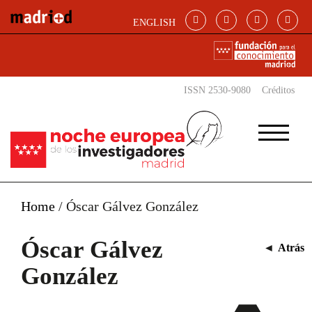
Pasar al contenido principal
ENGLISH
ISSN 2530-9080
Créditos
Home
/
Óscar Gálvez González
Óscar Gálvez
◄
Atrás
González