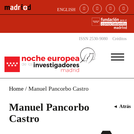
Pasar al contenido principal
ENGLISH
ISSN 2530-9080
Créditos
Home
/
Manuel Pancorbo Castro
Manuel Pancorbo
◄
Atrás
Castro