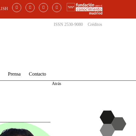
ISH
ISSN 2530-9080
Créditos
Prensa
Contacto
Atrás