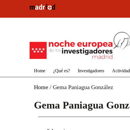
Pasar al contenido principal
Home
¿Qué es?
Investigadores
Activida
Home
/
Gema Paniagua González
Gema Paniagua Gonz