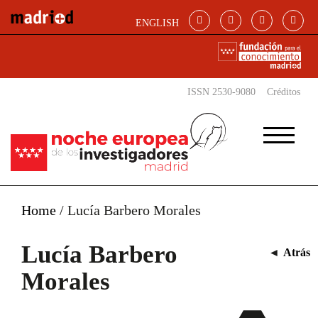
Pasar al contenido principal
ENGLISH
ISSN 2530-9080
Créditos
Home
/
Lucía Barbero Morales
Lucía Barbero
◄
Atrás
Morales