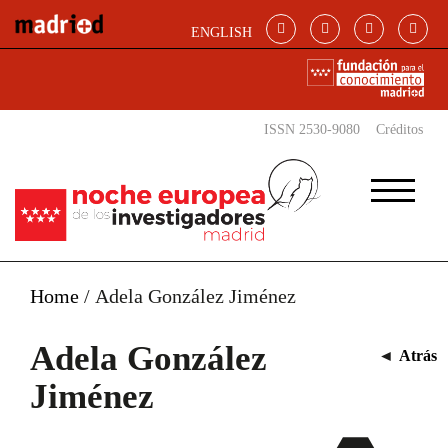
Pasar al contenido principal
ENGLISH
ISSN 2530-9080
Créditos
Home
/
Adela González Jiménez
Adela González
◄
Atrás
Jiménez