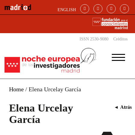
Pasar al contenido principal
ENGLISH
ISSN 2530-9080
Créditos
Home
/
Elena Urcelay García
Elena Urcelay
◄
Atrás
García