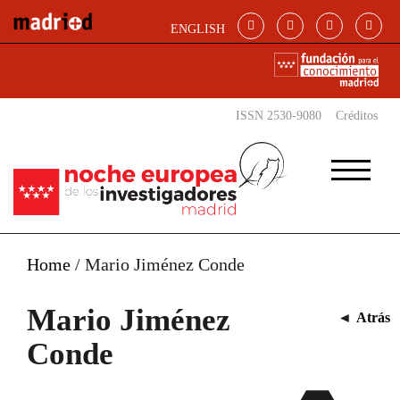
Pasar al contenido principal
ENGLISH
ISSN 2530-9080
Créditos
Home
/
Mario Jiménez Conde
Mario Jiménez
◄
Atrás
Conde