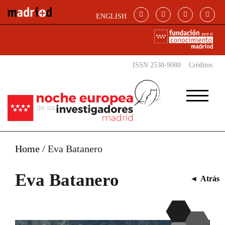
Pasar al contenido principal
ENGLISH
ISSN 2530-9080
Créditos
Home
/
Eva Batanero
Eva Batanero
◄
Atrás