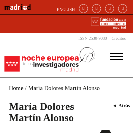
Pasar al contenido principal
ENGLISH
ISSN 2530-9080
Créditos
Home
/
María Dolores Martín Alonso
María Dolores
◄
Atrás
Martín Alonso