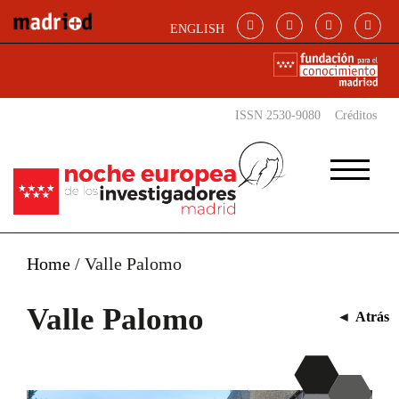
Pasar al contenido principal
ENGLISH
ISSN 2530-9080
Créditos
Home
/
Valle Palomo
Valle Palomo
◄
Atrás