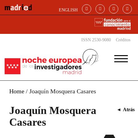
Pasar al contenido principal
ENGLISH
ISSN 2530-9080
Créditos
Home
/
Joaquín Mosquera Casares
Joaquín Mosquera
◄
Atrás
Casares