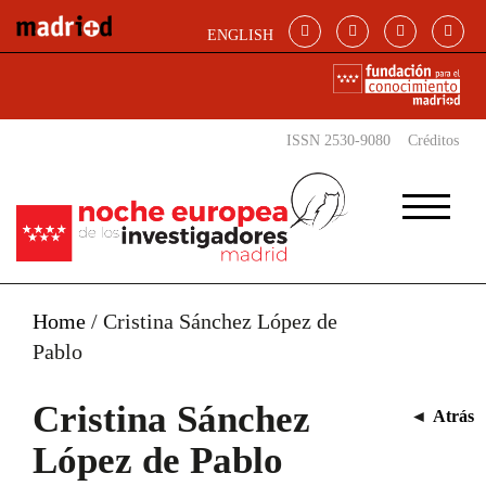
Pasar al contenido principal
ENGLISH
ISSN 2530-9080
Créditos
Home
/
Cristina Sánchez López de
Pablo
Cristina Sánchez
◄
Atrás
López de Pablo