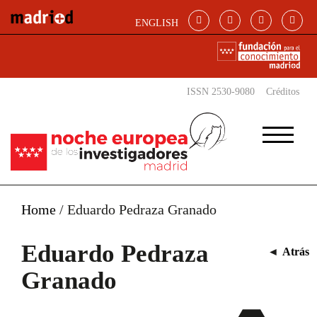
Pasar al contenido principal
ENGLISH
ISSN 2530-9080
Créditos
Home
/
Eduardo Pedraza Granado
Eduardo Pedraza
◄
Atrás
Granado