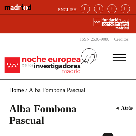
Pasar al contenido principal
ENGLISH
ISSN 2530-9080
Créditos
Home
/
Alba Fombona Pascual
Alba Fombona
◄
Atrás
Pascual