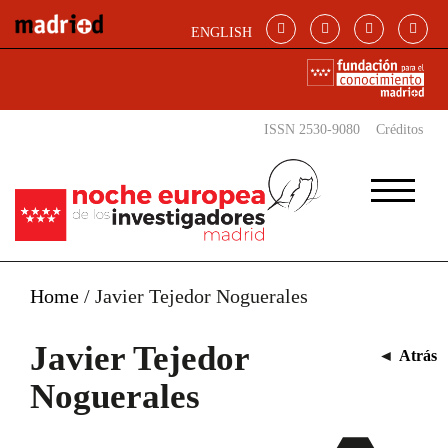
Pasar al contenido principal
ENGLISH
ISSN 2530-9080
Créditos
Home
/
Javier Tejedor Noguerales
Javier Tejedor
◄
Atrás
Noguerales