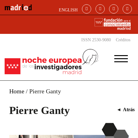
Pasar al contenido principal
ENGLISH
ISSN 2530-9080
Créditos
Home
/
Pierre Ganty
Pierre Ganty
◄
Atrás