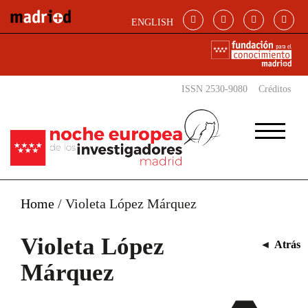
Pasar al contenido principal
ENGLISH
ISSN 2530-9080
Créditos
Home
/
Violeta López Márquez
Violeta López
◄
Atrás
Márquez