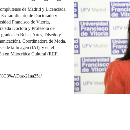
Complutense de Madrid y Licenciada
o Extraordinario de Doctorado y
rsidad Francisco de Vitoria,
atada Doctora y Profesora de
 grados en Bellas Artes, Diseño y
unicación). Coordinadora de Moda.
is de la Imagen (IAI), y en el
n en Mitocrítica Cultural (REF.
ro-d%C3%ADaz-21aa25a/