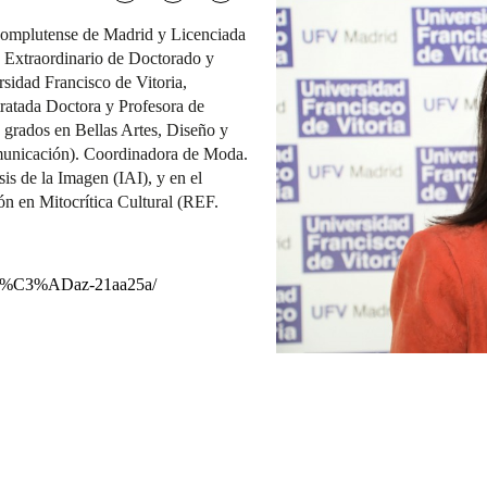
Complutense de Madrid y Licenciada
o Extraordinario de Doctorado y
rsidad Francisco de Vitoria,
atada Doctora y Profesora de
 grados en Bellas Artes, Diseño y
unicación). Coordinadora de Moda.
is de la Imagen (IAI), y en el
n en Mitocrítica Cultural (REF.
ro-d%C3%ADaz-21aa25a/