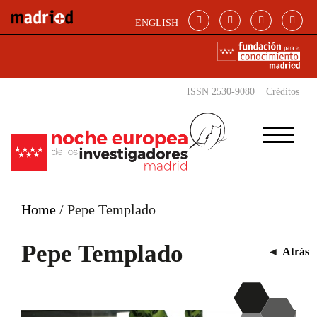
Pasar al contenido principal
ENGLISH
ISSN 2530-9080
Créditos
Home
/
Pepe Templado
Pepe Templado
◄
Atrás