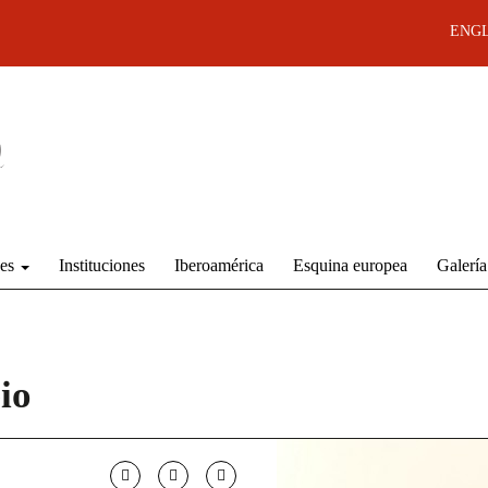
ENGL
des
Instituciones
Iberoamérica
Esquina europea
Galería
io