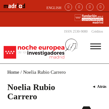
Pasar al contenido principal
ENGLISH
ISSN 2530-9080
Créditos
Home
/
Noelia Rubio Carrero
Noelia Rubio
◄
Atrás
Carrero