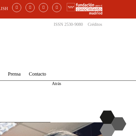
ISH
ISSN 2530-9080
Créditos
Prensa
Contacto
Atrás