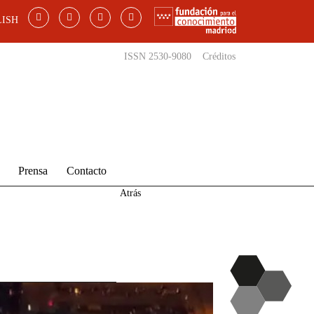
ISH
ISSN 2530-9080
Créditos
Prensa
Contacto
Atrás