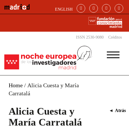
Pasar al contenido principal
ENGLISH
ISSN 2530-9080
Créditos
Home
/
Alicia Cuesta y María
Carratalá
Alicia Cuesta y
◄
Atrás
María Carratalá