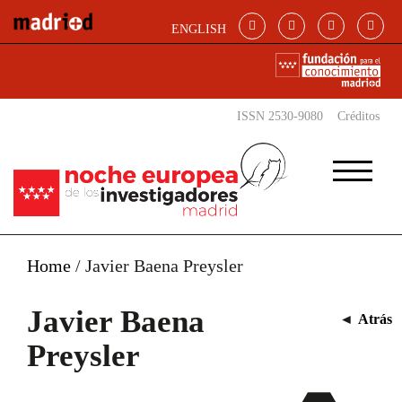
Pasar al contenido principal
ENGLISH
ISSN 2530-9080
Créditos
Home
/
Javier Baena Preysler
Javier Baena
◄
Atrás
Preysler