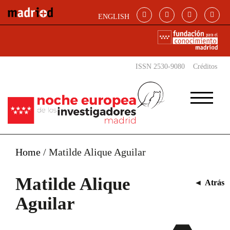
Pasar al contenido principal
ENGLISH
ISSN 2530-9080
Créditos
Home
/
Matilde Alique Aguilar
Matilde Alique
◄
Atrás
Aguilar