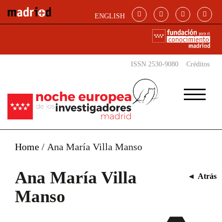
Pasar al contenido principal
ENGLISH
ISSN 2530-9080
Créditos
Home
/
Ana María Villa Manso
Ana María Villa
◄
Atrás
Manso