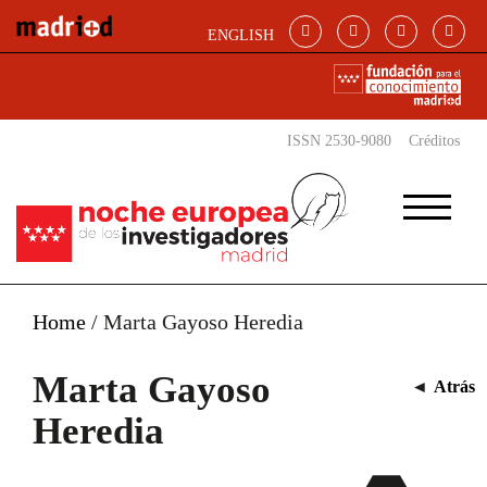
Pasar al contenido principal
ENGLISH
ISSN 2530-9080
Créditos
Home
/
Marta Gayoso Heredia
Marta Gayoso
◄
Atrás
Heredia