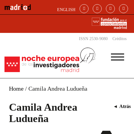
Pasar al contenido principal
ENGLISH
ISSN 2530-9080
Créditos
Home
/
Camila Andrea Ludueña
Camila Andrea
◄
Atrás
Ludueña