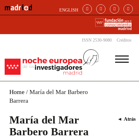
Pasar al contenido principal
ENGLISH
ISSN 2530-9080
Créditos
Home
/
María del Mar Barbero
Barrera
María del Mar
◄
Atrás
Barbero Barrera