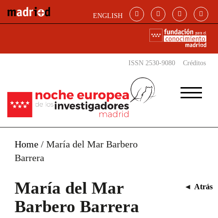
Pasar al contenido principal
ENGLISH
ISSN 2530-9080
Créditos
Home
/
María del Mar Barbero
Barrera
María del Mar
◄
Atrás
Barbero Barrera