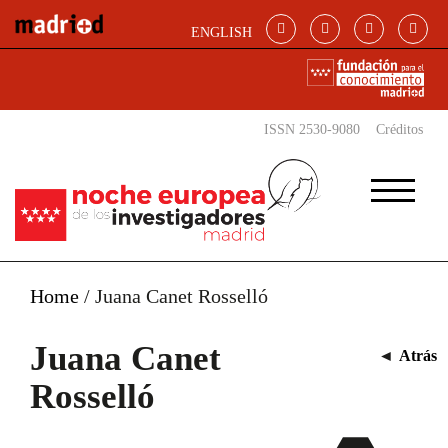
Pasar al contenido principal
ENGLISH
ISSN 2530-9080
Créditos
Home
/
Juana Canet Rosselló
Juana Canet
◄
Atrás
Rosselló