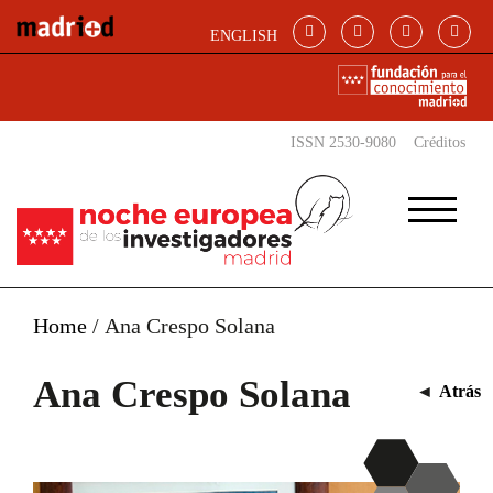
Pasar al contenido principal
ENGLISH
ISSN 2530-9080
Créditos
Home
/
Ana Crespo Solana
Ana Crespo Solana
◄
Atrás