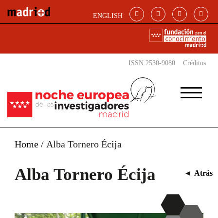
Pasar al contenido principal
ENGLISH
ISSN 2530-9080
Créditos
Home
/
Alba Tornero Écija
Alba Tornero Écija
◄
Atrás