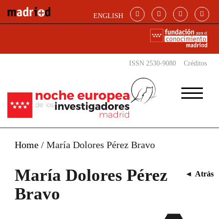
Pasar al contenido principal
ENGLISH
ISSN 2530-9080
Créditos
Home
/
María Dolores Pérez Bravo
María Dolores Pérez
◄
Atrás
Bravo