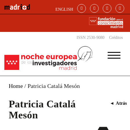
Pasar al contenido principal
ENGLISH
ISSN 2530-9080
Créditos
Home
/
Patricia Catalá Mesón
Patricia Catalá
◄
Atrás
Mesón