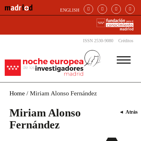
Pasar al contenido principal
ENGLISH
ISSN 2530-9080
Créditos
Home
/
Miriam Alonso Fernández
Miriam Alonso
◄
Atrás
Fernández