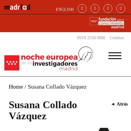
Pasar al contenido principal
ENGLISH
ISSN 2530-9080
Créditos
Home
/
Susana Collado Vázquez
Susana Collado
◄
Atrás
Vázquez