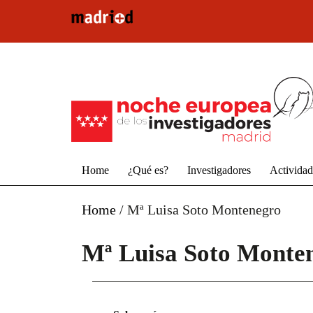
Pasar al contenido principal
Home
¿Qué es?
Investigadores
Activida
Home
/
Mª Luisa Soto Montenegro
Mª Luisa Soto Monte