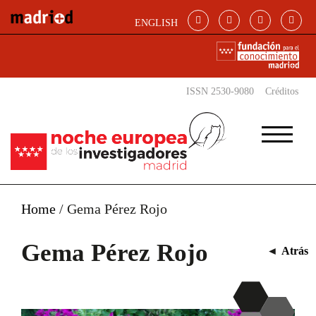
Pasar al contenido principal
ENGLISH
ISSN 2530-9080
Créditos
Home
/
Gema Pérez Rojo
Gema Pérez Rojo
◄
Atrás