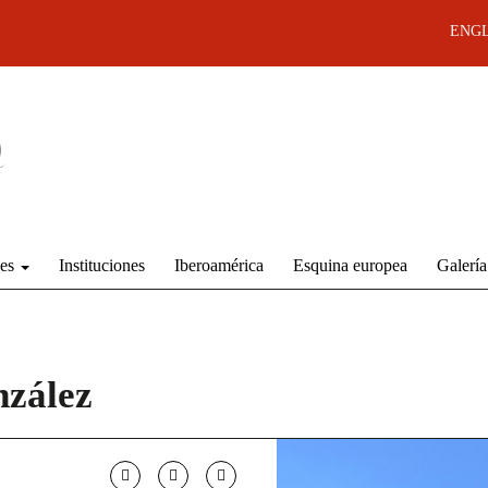
ENGL
des
Instituciones
Iberoamérica
Esquina europea
Galería
nzález