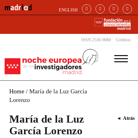
Pasar al contenido principal
ENGLISH
ISSN 2530-9080
Créditos
Home
/
María de la Luz García
Lorenzo
María de la Luz
◄
Atrás
García Lorenzo