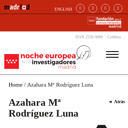
Pasar al contenido principal
ENGLISH
ISSN 2530-9080
Créditos
Home
/
Azahara Mª Rodríguez Luna
Azahara Mª
◄
Atrás
Rodríguez Luna