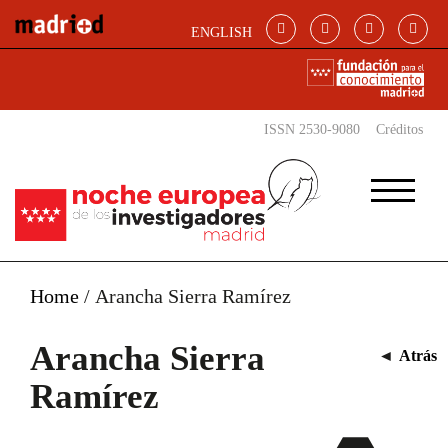
Pasar al contenido principal
ENGLISH
ISSN 2530-9080
Créditos
Home
/
Arancha Sierra Ramírez
Arancha Sierra
◄
Atrás
Ramírez