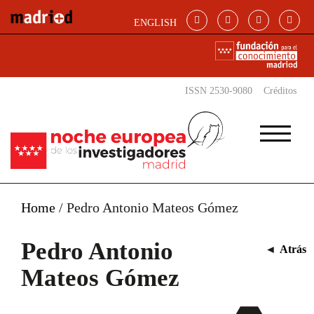
Pasar al contenido principal
ENGLISH
ISSN 2530-9080
Créditos
Home
/
Pedro Antonio Mateos Gómez
Pedro Antonio
◄
Atrás
Mateos Gómez