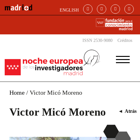
Pasar al contenido principal
ENGLISH
ISSN 2530-9080
Créditos
Home
/
Victor Micó Moreno
Victor Micó Moreno
◄
Atrás