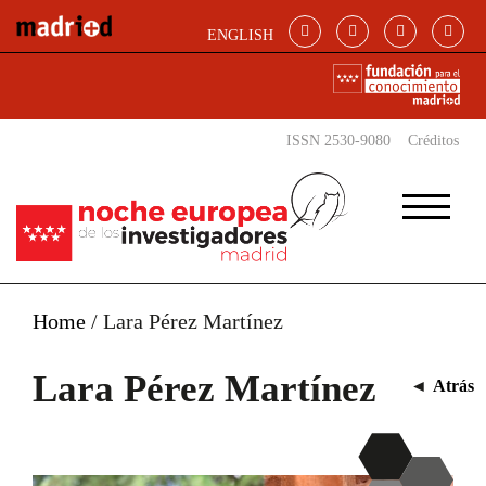
Pasar al contenido principal
ENGLISH
ISSN 2530-9080
Créditos
Home
/
Lara Pérez Martínez
Lara Pérez Martínez
◄
Atrás