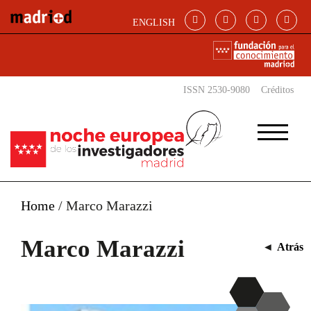
Pasar al contenido principal
ENGLISH
ISSN 2530-9080
Créditos
Home
/
Marco Marazzi
Marco Marazzi
◄
Atrás