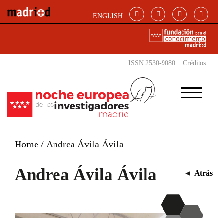
Pasar al contenido principal
ENGLISH
ISSN 2530-9080
Créditos
Home
/
Andrea Ávila Ávila
Andrea Ávila Ávila
◄
Atrás